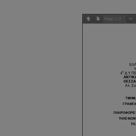
Page
1
/
2