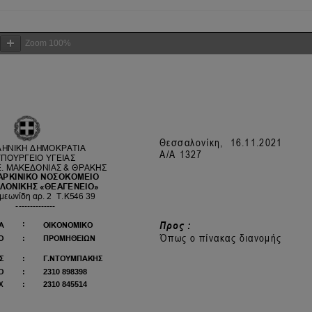
Zoom
100%