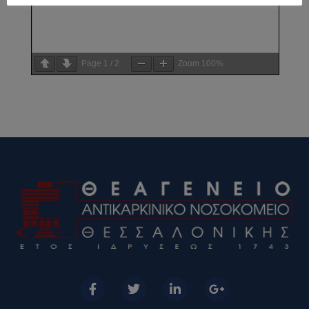
Page
1
/
2
Zoom
100%