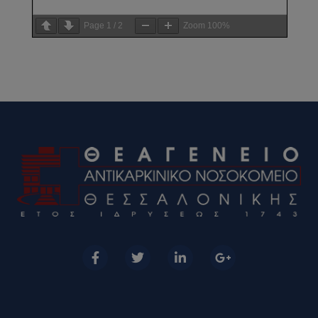
Page
1
/
2
Zoom
100%