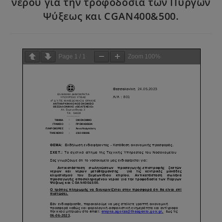
νερού για την τροφοδοσία των Πύργων
Ψύξεως και CGAN400&500.
Page
1
/
1
Zoom
100%