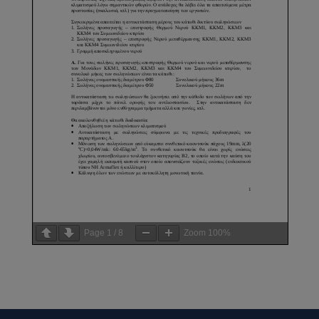
Page
1
/
8
Zoom
100%