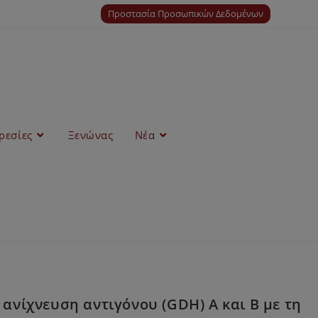
Προστασία Προσωπικών Δεδομένων
ρεσίες
Ξενώνας
Νέα
νίχνευση αντιγόνου (GDH) Α και Β με τη