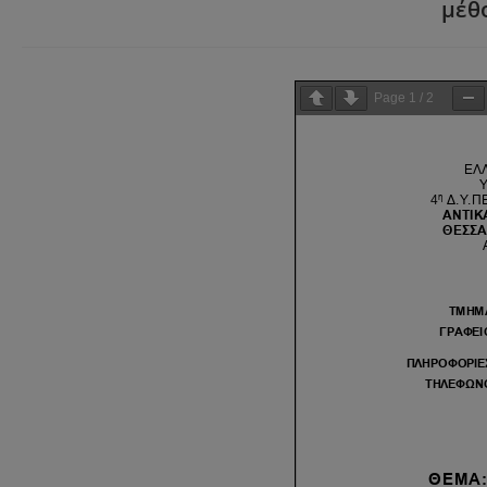
μέθ
Page
1
/
2