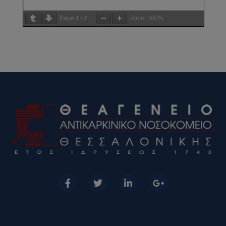
Page
1
/
2
Zoom
100%