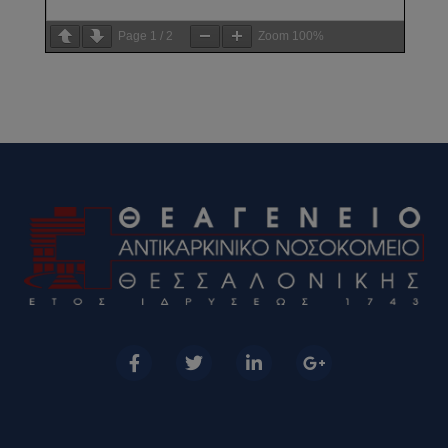
Page
1
/
2
Zoom
100%