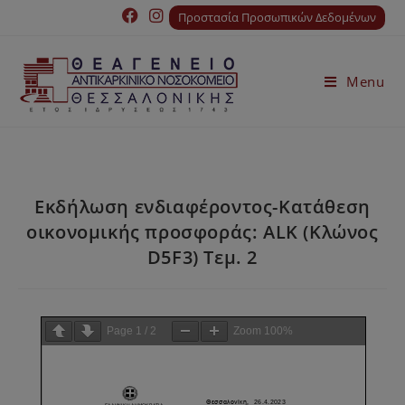
Προστασία Προσωπικών Δεδομένων
Menu
Εκδήλωση ενδιαφέροντος-Κατάθεση
οικονομικής προσφοράς: ALK (Κλώνος
D5F3) Τεμ. 2
Page
1
/
2
Zoom
100%