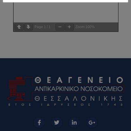
Page
1
/
1
Zoom
100%