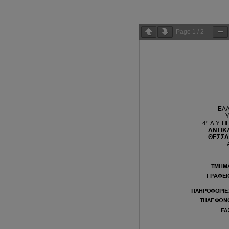
Page
1
/
2