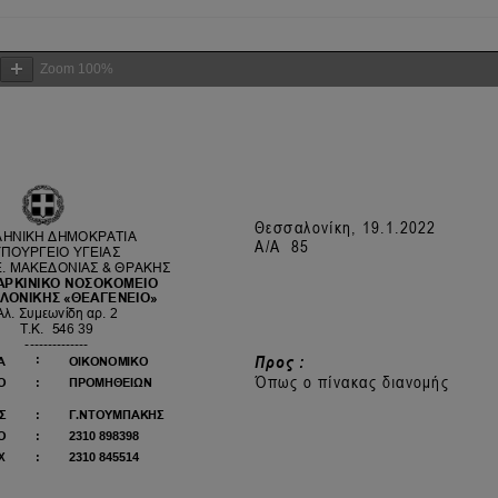
Zoom
100%