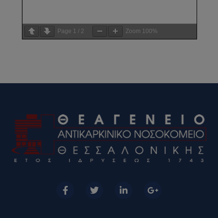
Page
1
/
2
Zoom
100%