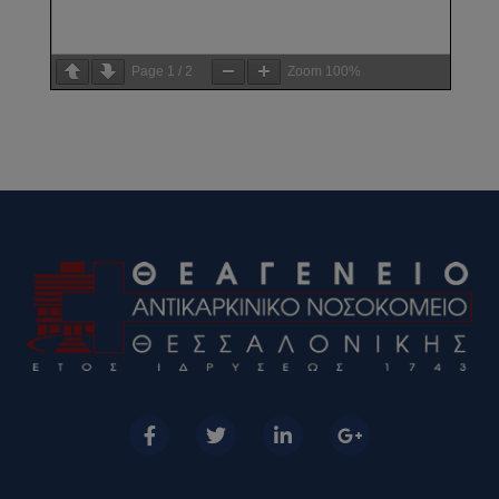
Page
1
/
2
Zoom
100%