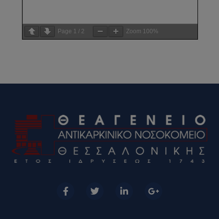
Page
1
/
2
Zoom
100%