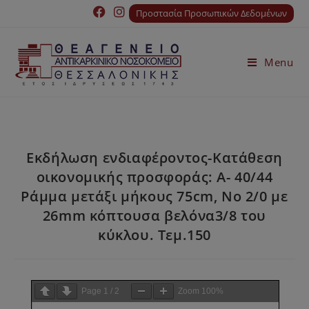
Προστασία Προσωπικών Δεδομένων
Menu
Εκδήλωση ενδιαφέροντος-Κατάθεση
οικονομικής προσφοράς: Α- 40/44
Ράμμα μετάξι μήκους 75cm, Νο 2/0 με
26mm κόπτουσα βελόνα3/8 του
κύκλου. Τεμ.150
Page
1
/
2
Zoom
100%