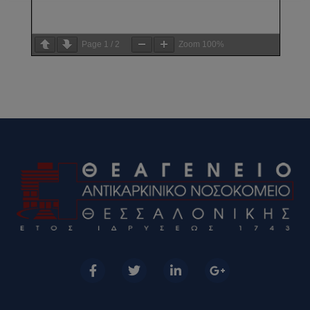
Page
1
/
2
Zoom
100%