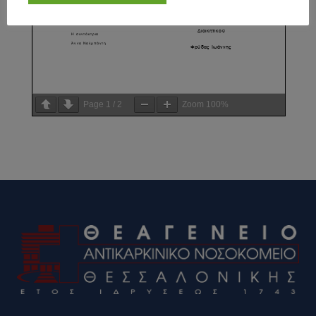
Page
1
/
2
Zoom
100%