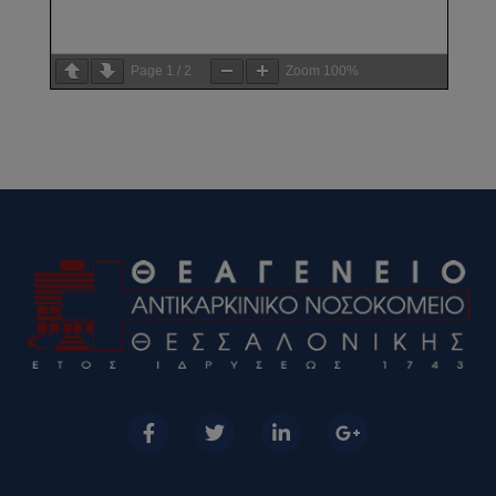
Page
1
/
2
Zoom
100%