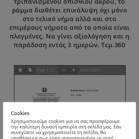
τριπανισμένου οπίσθιου άκρου, το
ράμμα διαθέτει επικάλυψη όχι μόνο
στο τελικό νήμα αλλά και στα
επιμέρους νήματα από τα οποία είναι
πλεγμένες. Να γίνει αξιολόγηση και η
παράδοση εντός 3 ημερών. Τεμ.360
Page
1
/
2
Zoom
100%
Cookies
Χρησιμοποιούμε cookies για να σας προσφέρουμε
την καλύτερη δυνατή εμπειρία στη σελίδα μας. Εάν
συνεχίσετε να χρησιμοποιείτε τη σελίδα, θα
υποθέσουμε πως είστε ικανοποιημένοι με αυτό.