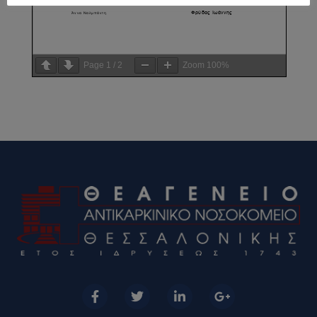
Page
1
/
2
Zoom
100%