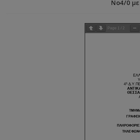
Νο4/0 με
Page
1
/
2