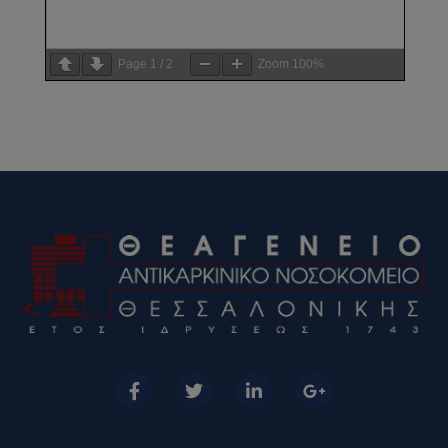
Page
1
/
2
Zoom
100%