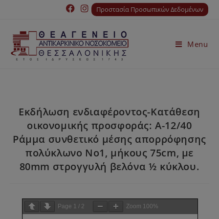
Προστασία Προσωπικών Δεδομένων
Menu
Εκδήλωση ενδιαφέροντος-Κατάθεση
οικονομικής προσφοράς: Α-12/40
Ράμμα συνθετικό μέσης απορρόφησης
πολύκλωνο Νο1, μήκους 75cm, με
80mm στρογγυλή βελόνα ½ κύκλου.
Page
1
/
2
Zoom
100%