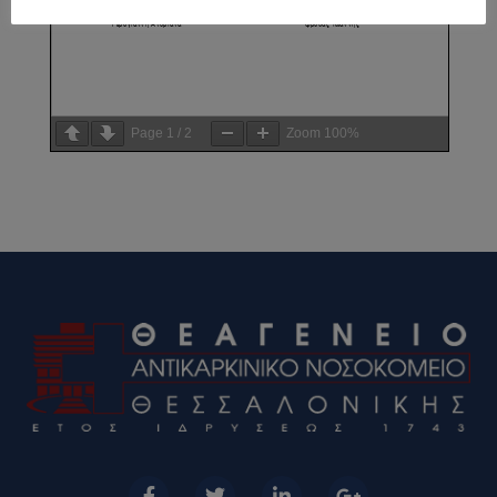
Page
1
/
2
Zoom
100%