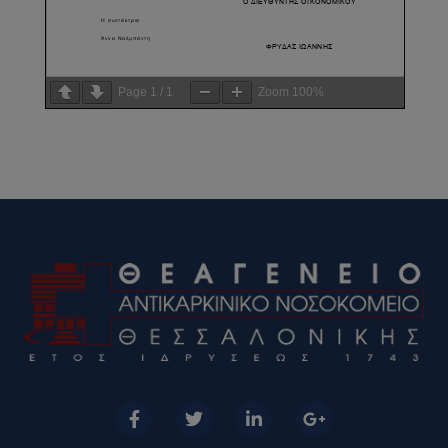
Page
1
/
1
Zoom
100%