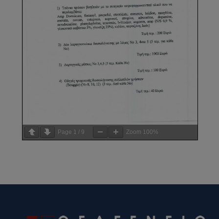
Page
1
/
9
Zoom
100%