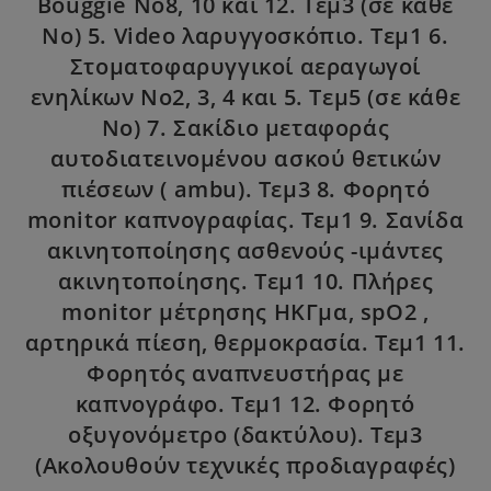
Bouggie Νο8, 10 και 12. Τεμ3 (σε κάθε
Νο) 5. Video λαρυγγοσκόπιο. Τεμ1 6.
Στοματοφαρυγγικοί αεραγωγοί
ενηλίκων Νο2, 3, 4 και 5. Τεμ5 (σε κάθε
Νο) 7. Σακίδιο μεταφοράς
αυτοδιατεινομένου ασκού θετικών
πιέσεων ( ambu). Τεμ3 8. Φορητό
monitor καπνογραφίας. Τεμ1 9. Σανίδα
ακινητοποίησης ασθενούς -ιμάντες
ακινητοποίησης. Τεμ1 10. Πλήρες
monitor μέτρησης ΗΚΓμα, spO2 ,
αρτηρικά πίεση, θερμοκρασία. Τεμ1 11.
Φορητός αναπνευστήρας με
καπνογράφο. Τεμ1 12. Φορητό
οξυγονόμετρο (δακτύλου). Τεμ3
(Ακολουθούν τεχνικές προδιαγραφές)