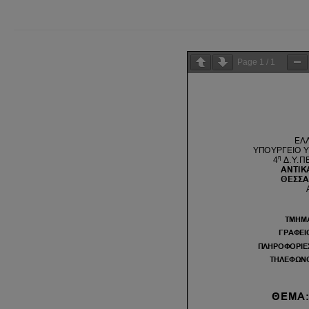
Page
1
/
1