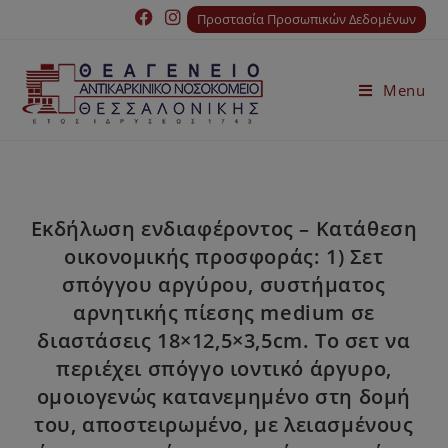
Προστασία Προσωπικών Δεδομένων
Menu
Εκδήλωση ενδιαφέροντος – Κατάθεση
οικονομικής προσφοράς: 1) Σετ
σπόγγου αργύρου, συστήματος
αρνητικής πίεσης medium σε
διαστάσεις 18×12,5×3,5cm. Το σετ να
περιέχει σπόγγο ιοντικό άργυρο,
ομοιογενώς κατανεμημένο στη δομή
του, αποστειρωμένο, με λειασμένους