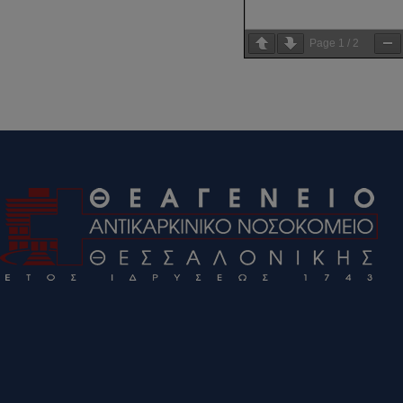
Page
1
/
2