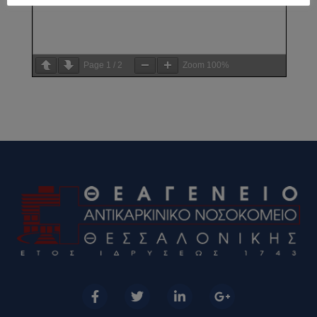
Page
1
/
2
Zoom
100%