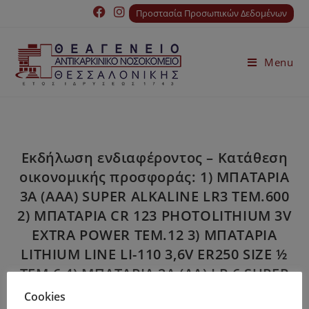
Προστασία Προσωπικών Δεδομένων
Menu
Εκδήλωση ενδιαφέροντος – Κατάθεση
οικονομικής προσφοράς: 1) ΜΠΑΤΑΡΙΑ
3A (AAA) SUPER ALKALINE LR3 ΤΕΜ.600
2) ΜΠΑΤΑΡΙΑ CR 123 PHOTOLITHIUM 3V
EXTRA POWER TEM.12 3) ΜΠΑΤΑΡΙΑ
LITHIUM LINE LI-110 3,6V ER250 SIZE ½
TEM.6 4) ΜΠΑΤΑΡΙΑ 2A (AA) LR 6 SUPER
ALKALINE TEM.300
Cookies