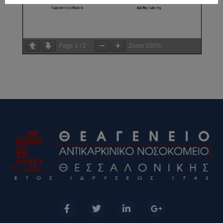
Page
1
/
2
Zoom
100%