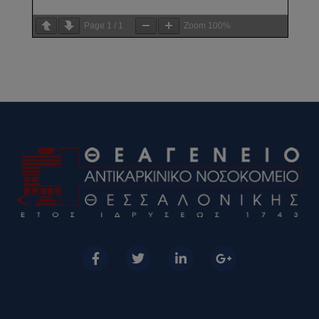
Page
1
/
1
Zoom
100%