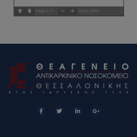
Page
1
/
2
Zoom
100%