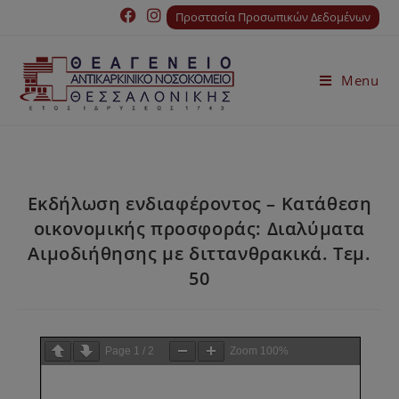
Προστασία Προσωπικών Δεδομένων
Menu
Εκδήλωση ενδιαφέροντος – Κατάθεση
οικονοµικής προσφοράς: ∆ιαλύµατα
Αιµοδιήθησης µε διττανθρακικά. Τεµ.
50
Page
1
/
2
Zoom
100%