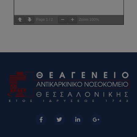
Page
1
/
2
Zoom
100%