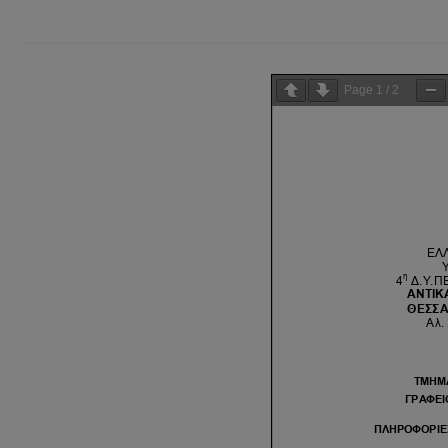
Page
1
/
2