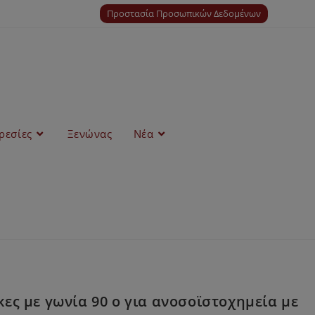
Προστασία Προσωπικών Δεδομένων
ρεσίες
Ξενώνας
Νέα
ς µε γωνία 90 ο για ανοσοϊστοχηµεία µε