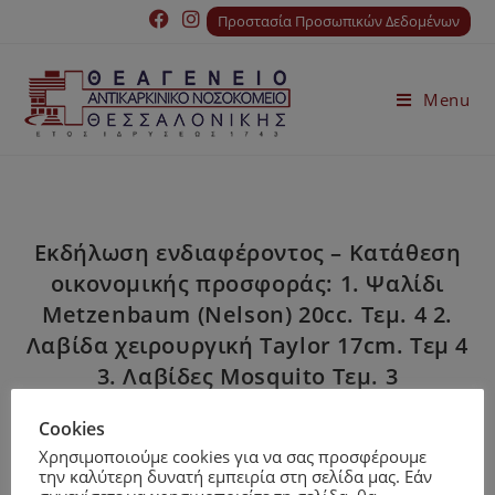
Προστασία Προσωπικών Δεδομένων
Menu
Εκδήλωση ενδιαφέροντος – Κατάθεση
οικονοµικής προσφοράς: 1. Ψαλίδι
Metzenbaum (Nelson) 20cc. Τεµ. 4 2.
Λαβίδα χειρουργική Taylor 17cm. Τεµ 4
3. Λαβίδες Mosquito Τεµ. 3
Cookies
Χρησιμοποιούμε cookies για να σας προσφέρουμε
την καλύτερη δυνατή εμπειρία στη σελίδα μας. Εάν