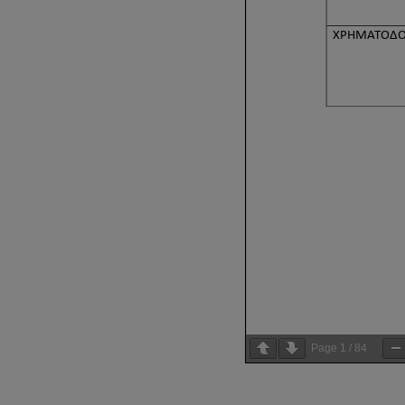
Page
1
/
84