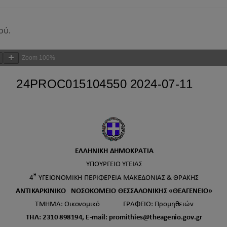
ού.
Zoom
100%