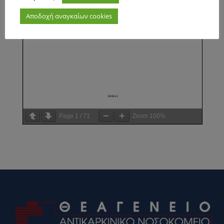
Αποδοχή αναγκαίων cookies
Page
1
/
71
Zoom
100%