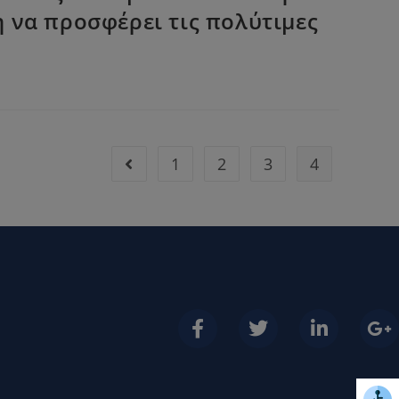
η να προσφέρει τις πολύτιμες
1
2
3
4