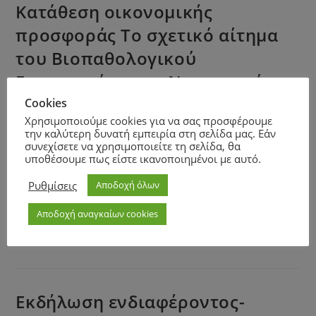
Κατάθεση οικονομικής
προσφοράς Το σχετικό αίτημα
του Βιοπαθολογικού
Εργαστηρίου του Νοσοκομείου.
Σας γνωρίζουμε ότι το
Cookies
Χρησιμοποιούμε cookies για να σας προσφέρουμε
νοσοκομείο μας ενδιαφέρεται
την καλύτερη δυνατή εμπειρία στη σελίδα μας. Εάν
συνεχίσετε να χρησιμοποιείτε τη σελίδα, θα
για την προμήθεια:
υποθέσουμε πως είστε ικανοποιημένοι με αυτό.
Χρωματομετρικές ταινίες
Ρυθμίσεις
Αποδοχή όλων
μέτρησης ούρων 10 περιμέτρων
Αποδοχή αναγκαίων cookies
4 Συσκ
Εκδήλωση ενδιαφέροντος-