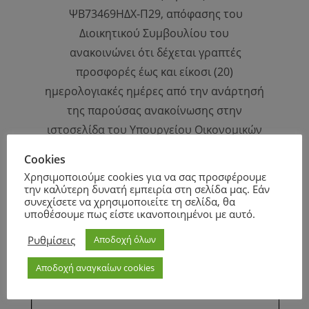
ΨΒ73469ΗΔΧ-Π29, απόφασης του
Διοικητικού Συμβουλίου του
ανακοινώνει ότι δέχεται γραπτές
προσφορές έως και είκοσι (20)
ημερολογιακές ημέρες από την ανάρτησή
της παρούσας ανακοίνωσης στην
ιστοσελίδα του Υπουργείου Οικονομικών
για την επανάληψη της εκμίσθωσης
Cookies
ακινήτου του κληροδοτήματος
Χρησιμοποιούμε cookies για να σας προσφέρουμε
«Αναστασία Ομπέση» για χρήση
την καλύτερη δυνατή εμπειρία στη σελίδα μας. Εάν
συνεχίσετε να χρησιμοποιείτε τη σελίδα, θα
επαγγελματικής στέγης.
υποθέσουμε πως είστε ικανοποιημένοι με αυτό.
Ρυθμίσεις
Αποδοχή όλων
Αποδοχή αναγκαίων cookies
Page
1
/
4
Zoom
100%