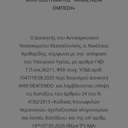
ΚΛΗΡΟΔΟΤΗΜΑΤΟΣ
«ΑΝΑΣΤΑΣΙΑ
ΟΜΠΕΣΗ»
Ο Διοικητής του Αντικαρκινικού
Νοσοκομείου Θεσσαλονίκης, κ. Νικόλαος
Κριθαρίδης, σύμφωνα με την απόφαση
του Υπουργού Υγείας, με αριθμό Γ4β/
Γ.Π.οικ.36211, ΦΕΚ τευχ. ΥΟΔΔ αριθ.
1047/18.08.2025 περί διορισμού Διοικητή
ΑΝΘ ΘΕΑΓΕΝΕΙΟ και λαμβάνοντας υπόψη
τις διατάξεις του άρθρου 24 του Ν.
4182/2013 «Κώδικας Κοινωφελών
περιουσιών, σχολαζουσών κληρονομιών
και λοιπές διατάξεις» και της υπ’ αριθμ.
ης
ο
14
/07.05.2026 (θέμα 9
) ΑΔΑ: